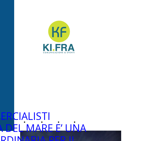
Ki.Fra -
Comunicazione&Even
ERCIALISTI
Home
Chi
News
Contatti
 DEL MARE E’ UNA
RDINARIA PER IL
Page
siamo