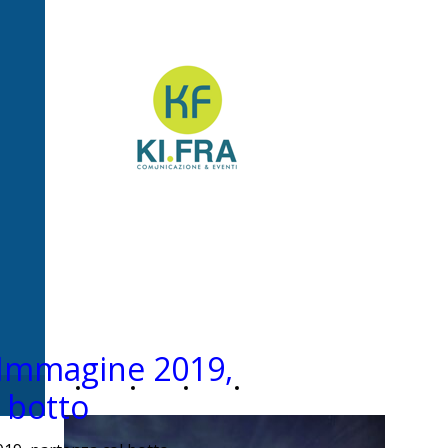
Ki.Fra -
Comunicazione&Even
l’Immagine 2019,
Home
Chi
News
Contatti
 botto
Page
siamo