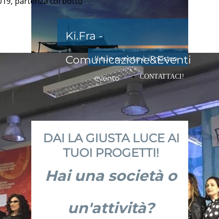
019, partenza col botto
Ki.Fra -
Comunicazione&Eventi
Il tuo evento è il nostro
CONTATTACI!
evento
DAI LA GIUSTA LUCE AI
TUOI PROGETTI!
Hai una società o
un'attività?