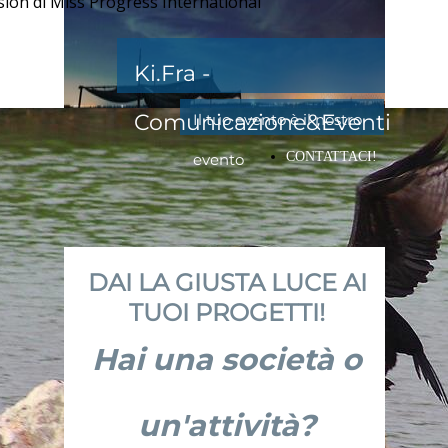
ssion di Miss Progress International
Ki.Fra -
Comunicazione&Eventi
Il tuo evento è il nostro
CONTATTACI!
evento
DAI LA GIUSTA LUCE AI
TUOI PROGETTI!
Hai una società o
un'attività?