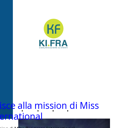
Ki.Fra -
Comunicazione&Even
isce alla mission di Miss
Home
Chi
News
Contatti
ernational
Page
siamo