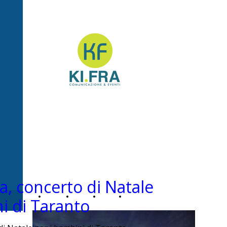
Ki.Fra -
Comunicazione&Even
, concerto di Natale
Home
Chi
News
Contatti
i di Taranto
Page
siamo