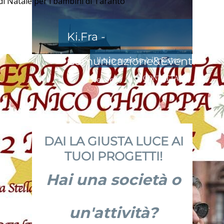
i Natale per i bambini di Taranto
Ki.Fra -
Comunicazione&Eventi
Il tuo evento è il nostro
CONTATTACI!
evento
DAI LA GIUSTA LUCE AI
TUOI PROGETTI!
Hai una società o
un'attività?