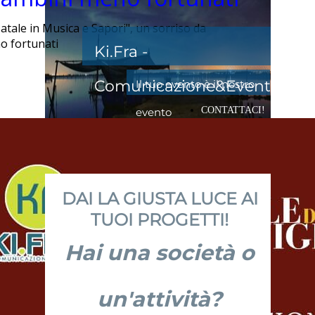
tale in Musica e Sapori", un sorriso da
o fortunati
Ki.Fra -
Comunicazione&Eventi
Il tuo evento è il nostro
CONTATTACI!
evento
DAI LA GIUSTA LUCE AI
TUOI PROGETTI!
Hai una società o
un'attività?