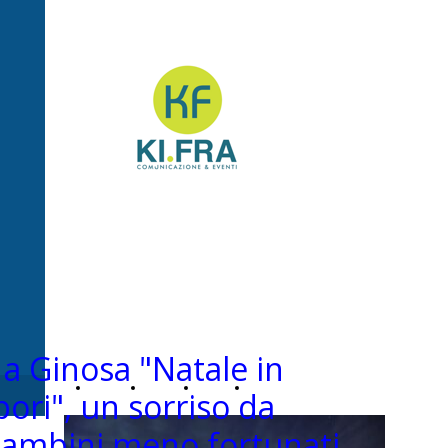
Ki.Fra -
Comunicazione&Even
a Ginosa "Natale in
Home
Chi
News
Contatti
ori", un sorriso da
 bambini meno fortunati
Page
siamo