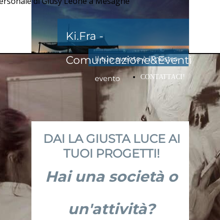
 personale di Giusy Leone a Mesagne
Ki.Fra -
Comunicazione&Eventi
Il tuo evento è il nostro
CONTATTACI!
evento
DAI LA GIUSTA LUCE AI
TUOI PROGETTI!
Hai una società o
un'attività?