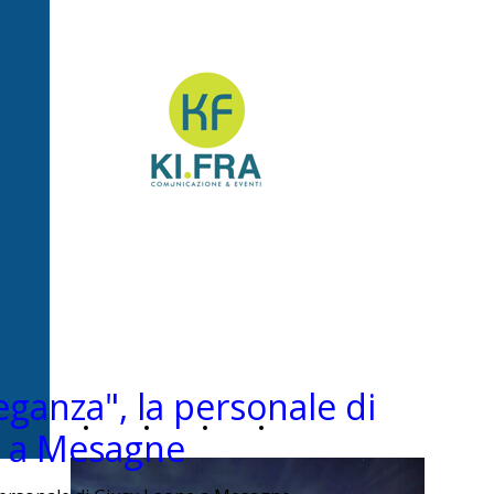
Ki.Fra -
Comunicazione&Even
eganza", la personale di
Home
Chi
News
Contatti
e a Mesagne
Page
siamo