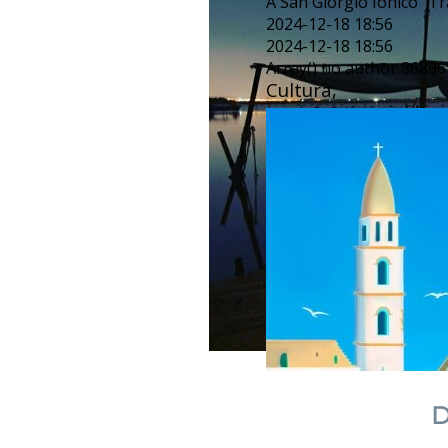
A San Giorgio Ionico “Tra
2024-12-18 18:56
2024-12-18 18:56
Array() no author 86836
Cultura,
D