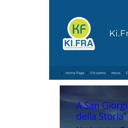
Ki.
Home Page
Chi siamo
News
C
A San Giorgio
della Storia”