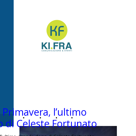
Ki.Fra -
Comunicazione&Even
a Primavera, l’ultimo
Home
Chi
News
Contatti
 di Celeste Fortunato
Page
siamo