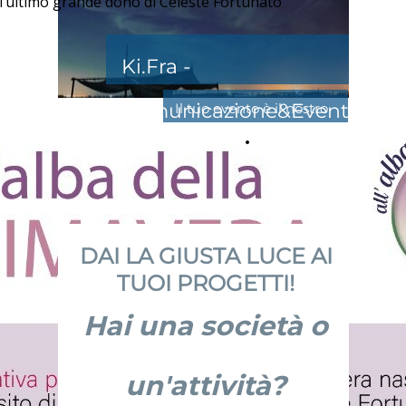
, l’ultimo grande dono di Celeste Fortunato
Ki.Fra -
Comunicazione&Eventi
Il tuo evento è il nostro
CONTATTACI!
evento
DAI LA GIUSTA LUCE AI
TUOI PROGETTI!
Hai una società o
un'attività?