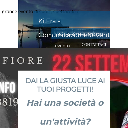
n grande evento di sport, spettacolo e
Ki.Fra -
Comunicazione&Eventi
Il tuo evento è il nostro
CONTATTACI!
evento
DAI LA GIUSTA LUCE AI
TUOI PROGETTI!
Hai una società o
un'attività?