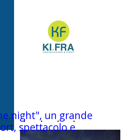
Ki.Fra -
Comunicazione&Even
he night", un grande
Home
Chi
News
Contatti
ort, spettacolo e
Page
siamo