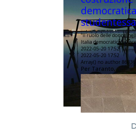
democratica
studentessa
"Il ruolo delle donne nel
Italia democratica", vin
2022-05-20 17:52
2022-05-20 17:52
Array() no author 86836
Per Taranto,
D