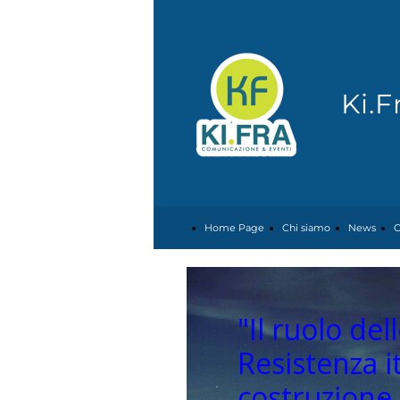
Ki.
Home Page
Chi siamo
News
C
"Il ruolo de
Resistenza it
costruzione d