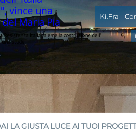
", vince una
Ki.Fra - C
 del Maria Pia
la Resistenza italiana e nella costruzione dell'
ce una stude
AI LA GIUSTA LUCE AI TUOI PROGETT