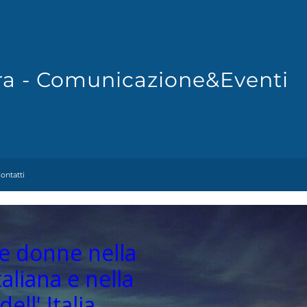
Fra - Comunicazione&Eventi
ontatti
lle donne nella
aliana e nella
ell' Italia