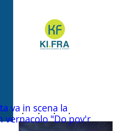
Ki.Fra -
Comunicazione&Even
ta va in scena la
Home
Chi
News
Contatti
 vernacolo "Do pov'r
Page
siamo