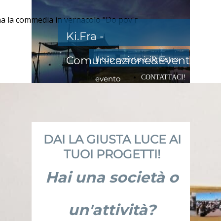
na la commedia in vernacolo "Do pov'r
Ki.Fra -
Comunicazione&Eventi
Il tuo evento è il nostro
CONTATTACI!
evento
DAI LA GIUSTA LUCE AI
TUOI PROGETTI!
Hai una società o
un'attività?