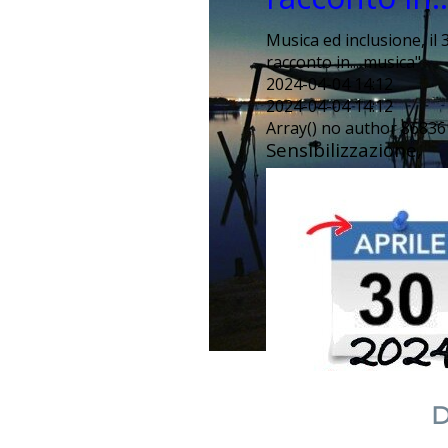
Musica ed inclusione, il 3
racconto in... musica"
2024-04-04 14:12
2024-04-04 14:12
Array() no author 86836
Sensibilizzazione,
D