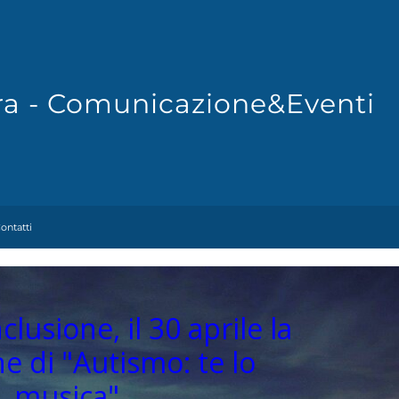
Fra - Comunicazione&Eventi
ontatti
lusione, il 30 aprile la
ne di "Autismo: te lo
.. musica"