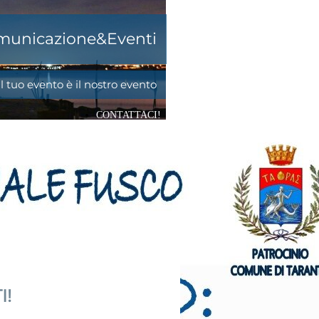
omunicazione&Eventi
Il tuo evento è il nostro evento
CONTATTACI!
I!