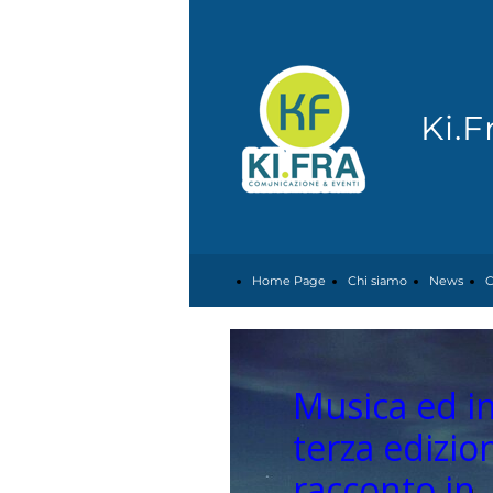
Ki.
Home Page
Chi siamo
News
C
Musica ed inc
terza edizio
racconto in.