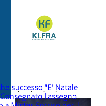
Ki.Fra -
Comunicazione&Even
che successo "E' Natale
Home
Chi
News
Contatti
. Consegnato l'assegno
 a Mister Sorriso per il
Page
siamo