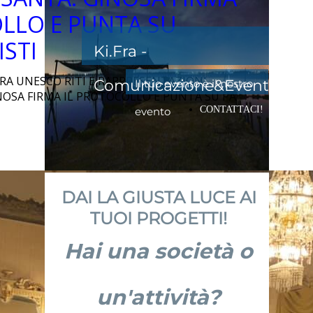
LLO E PUNTA SU
ISTI
Ki.Fra -
A UNESCO RITI E RAPPRESENTAZIONI
Comunicazione&Eventi
Il tuo evento è il nostro
NOSA FIRMA IL PROTOCOLLO E PUNTA SU PA
CONTATTACI!
evento
DAI LA GIUSTA LUCE AI
TUOI PROGETTI!
Hai una società o
un'attività?