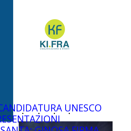
Ki.Fra -
Comunicazione&Even
CANDIDATURA UNESCO
Home
Chi
News
Contatti
PRESENTAZIONI
SANTA: GINOSA FIRMA
Page
siamo