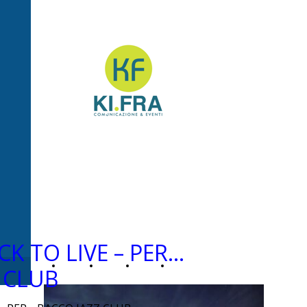
Ki.Fra -
Comunicazione&Even
K TO LIVE – PER…
Home
Chi
News
Contatti
 CLUB
Page
siamo