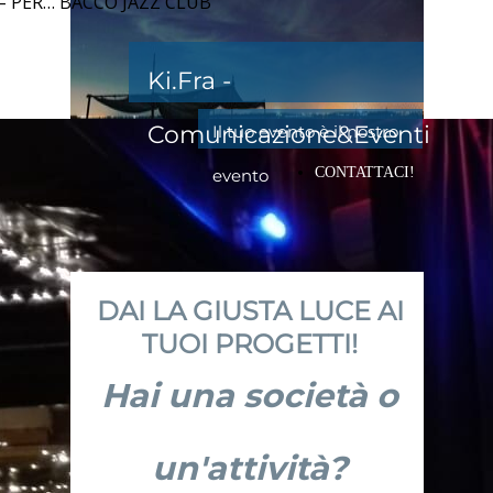
– PER… BACCO JAZZ CLUB
Ki.Fra -
Comunicazione&Eventi
Il tuo evento è il nostro
CONTATTACI!
evento
DAI LA GIUSTA LUCE AI
TUOI PROGETTI!
Hai una società o
un'attività?