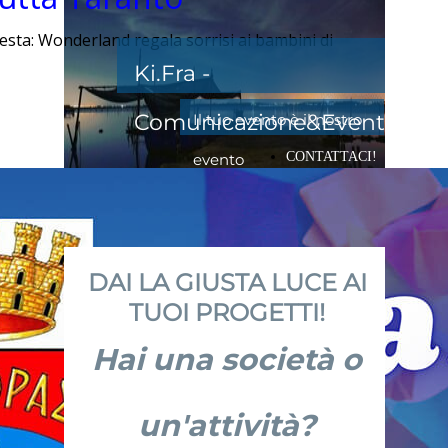
esta: Wonderland regala sorrisi ai bambini di
Ki.Fra -
Comunicazione&Eventi
Il tuo evento è il nostro
CONTATTACI!
evento
DAI LA GIUSTA LUCE AI
TUOI PROGETTI!
Hai una società o
un'attività?