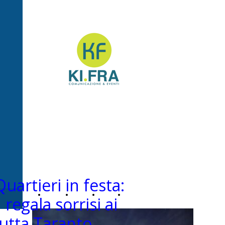
Ki.Fra -
Comunicazione&Even
artieri in festa:
Home
Chi
News
Contatti
egala sorrisi ai
tutta Taranto
Page
siamo