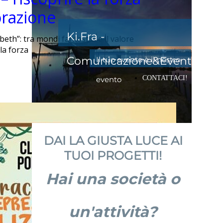
orazione
Ki.Fra -
beth”: tra mondi fantastici e il valore
 la forza
Comunicazione&Eventi
Il tuo evento è il nostro
CONTATTACI!
evento
DAI LA GIUSTA LUCE AI
TUOI PROGETTI!
Hai una società o
un'attività?