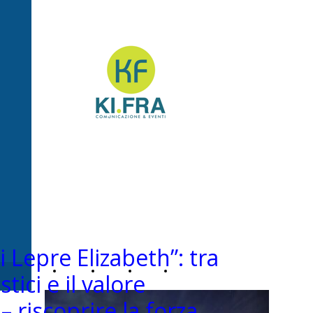
Ki.Fra -
Comunicazione&Even
i Lepre Elizabeth”: tra
Home
Chi
News
Contatti
ici e il valore
 – riscoprire la forza
Page
siamo