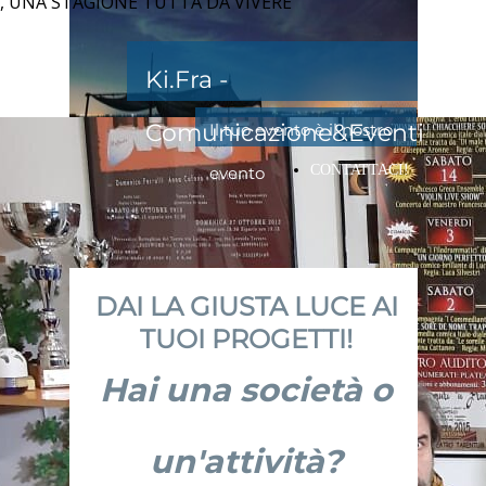
, UNA STAGIONE TUTTA DA VIVERE
Ki.Fra -
Comunicazione&Eventi
Il tuo evento è il nostro
CONTATTACI!
evento
DAI LA GIUSTA LUCE AI
TUOI PROGETTI!
Hai una società o
un'attività?