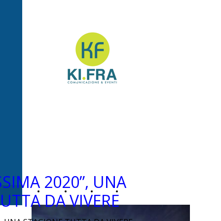
Ki.Fra -
Comunicazione&Even
SIMA 2020”, UNA
Home
Chi
News
Contatti
UTTA DA VIVERE
Page
siamo