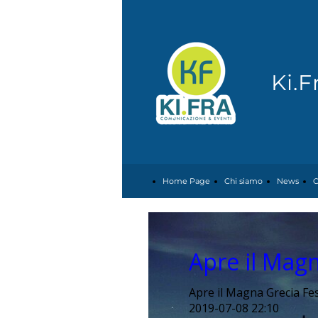
Ki.
Home Page
Chi siamo
News
C
Apre il Magn
Apre il Magna Grecia Fes
2019-07-08 22:10