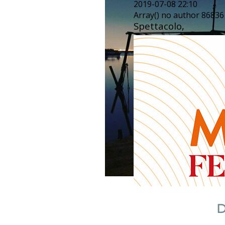
2019-07-08 22:10
Array() no author 86836
Spettacolo,
D