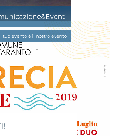
omunicazione&Eventi
Il tuo evento è il nostro evento
CONTATTACI!
I!