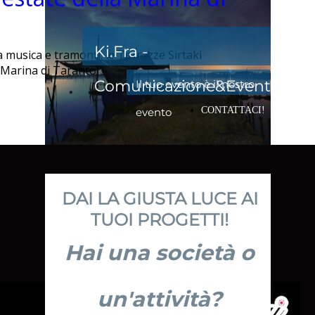
Ki.Fra -
musica e tramonti: le Terrazze Sirtaki
a Marina di Taranto
Comunicazione&Eventi
Il tuo evento è il nostro
CONTATTACI!
evento
DAI LA GIUSTA LUCE AI
TUOI PROGETTI!
Hai una società o
un'attività?