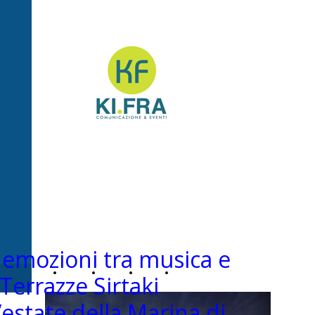
Ki.Fra -
Comunicazione&Even
emozioni tra musica e
Home
Chi
News
Contatti
 Terrazze Sirtaki
estate della Marina di
Page
siamo