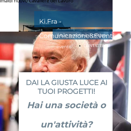
rimaldi nuovo Cavaliere del Lavoro
Ki.Fra -
Comunicazione&Eventi
Il tuo evento è il nostro
CONTATTACI!
evento
DAI LA GIUSTA LUCE AI
TUOI PROGETTI!
Hai una società o
un'attività?