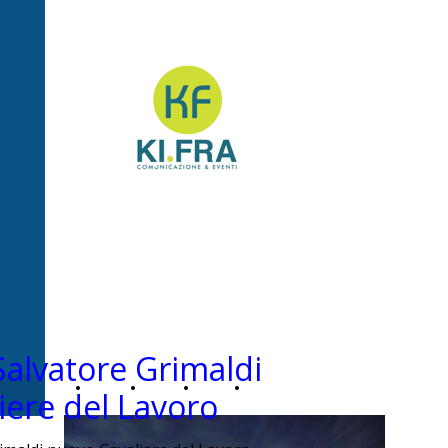
Ki.Fra -
Comunicazione&Even
 Salvatore Grimaldi
Home
Chi
News
Contatti
iere del Lavoro
Page
siamo