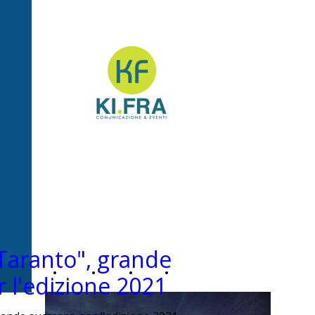
Ki.Fra -
Comunicazione&Even
 Taranto", grande
Home
Chi
News
Contatti
 l'edizione 2021
Page
siamo