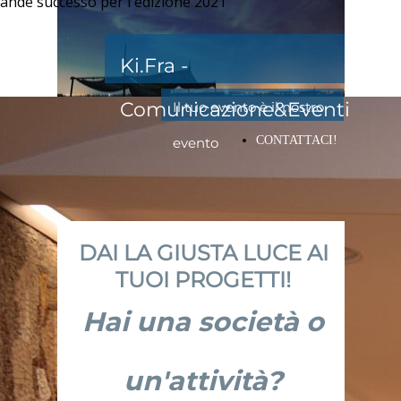
rande successo per l'edizione 2021
Ki.Fra -
Comunicazione&Eventi
Il tuo evento è il nostro
CONTATTACI!
evento
DAI LA GIUSTA LUCE AI
TUOI PROGETTI!
Hai una società o
un'attività?