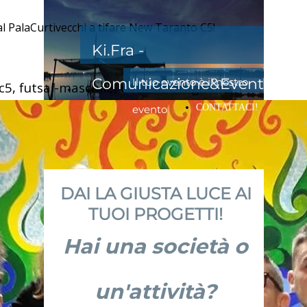
i al PalaCurtivecchi a tifare New Taranto C5!
Ki.Fra -
Comunicazione&Eventi
Il tuo evento è il nostro
5, futsal-maschile, citta-di-bisignano,
CONTATTACI!
evento
DAI LA GIUSTA LUCE AI
TUOI PROGETTI!
Hai una società o
un'attività?