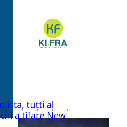
Ki.Fra -
Comunicazione&Even
lista, tutti al
Home
Chi
News
Contatti
chi a tifare New
Page
siamo