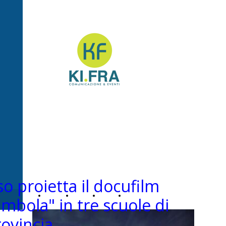
Ki.Fra -
Comunicazione&Even
so proietta il docufilm
Home
Chi
News
Contatti
mbola" in tre scuole di
ovincia
Page
siamo