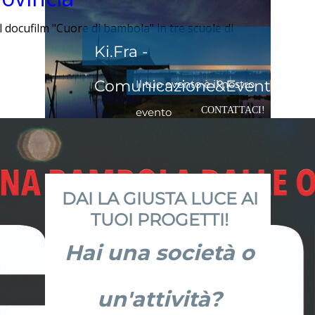
l docufilm "Cuore di bambola" in tre scuole di
Ki.Fra -
Comunicazione&Eventi
Il tuo evento è il nostro
CONTATTACI!
evento
DAI LA GIUSTA LUCE AI
TUOI PROGETTI!
Hai una società o
un'attività?