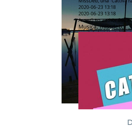
MissDeb, una "Cattiva r
2020-06-23 13:18
2020-06-23 13:18
Array() no author 86836
Musica, missdeb,
D