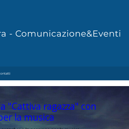
Fra - Comunicazione&Eventi
ontatti
a "Cattiva ragazza" con
per la musica