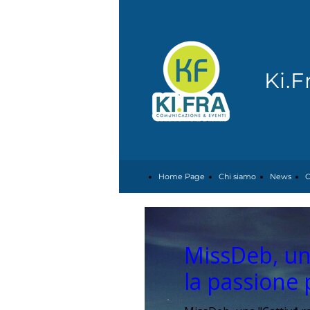
Ki.
Home Page
Chi siamo
News
C
MissDeb, un
la passione 