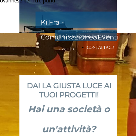
ovannese per i tre punti"
Ki.Fra -
Comunicazione&Eventi
Il tuo evento è il nostro
CONTATTACI!
evento
DAI LA GIUSTA LUCE AI
TUOI PROGETTI!
Hai una società o
un'attività?