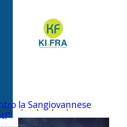
Ki.Fra -
Comunicazione&Even
ntro la Sangiovannese
Home
Chi
News
Contatti
ti"
Page
siamo