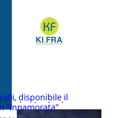
Ki.Fra -
Comunicazione&Even
alli, disponibile il
Home
Chi
News
Contatti
m "Innamorata"
Page
siamo