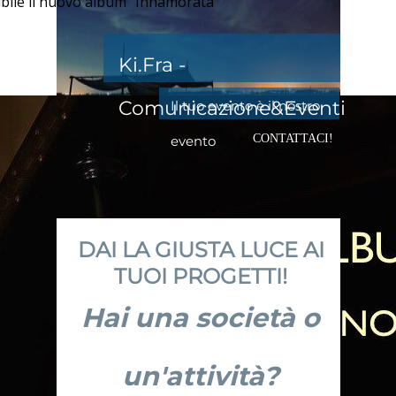
nibile il nuovo album "Innamorata"
Ki.Fra -
Comunicazione&Eventi
Il tuo evento è il nostro
CONTATTACI!
evento
DAI LA GIUSTA LUCE AI
TUOI PROGETTI!
Hai una società o
un'attività?