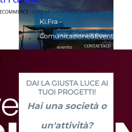
OMMERCE - i segreti per vendere online in
Ki.Fra -
Comunicazione&Eventi
Il tuo evento è il nostro
CONTATTACI!
evento
DAI LA GIUSTA LUCE AI
TUOI PROGETTI!
Hai una società o
un'attività?