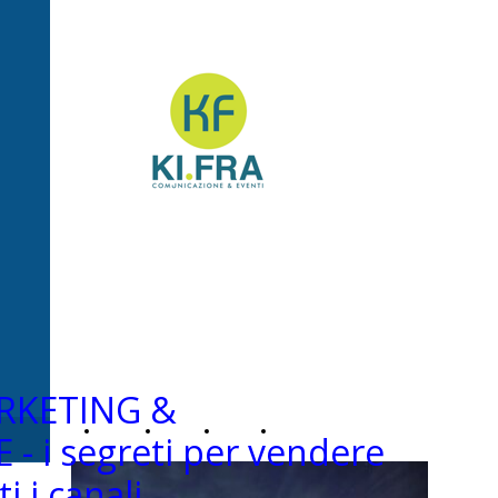
Ki.Fra -
Comunicazione&Even
RKETING &
Home
Chi
News
Contatti
 i segreti per vendere
i i canali
Page
siamo