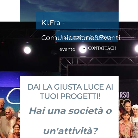
Ki.Fra -
Comunicazione&Eventi
Il tuo evento è il nostro
CONTATTACI!
evento
DAI LA GIUSTA LUCE AI
TUOI PROGETTI!
Hai una società o
un'attività?