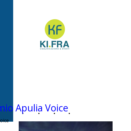
Ki.Fra -
Comunicazione&Even
mio Apulia Voice
Home
Chi
News
Contatti
oice
Page
siamo