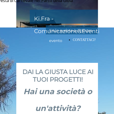
esta di Carnevale nel Parco della Gioia
Ki.Fra -
Comunicazione&Eventi
Il tuo evento è il nostro
CONTATTACI!
evento
DAI LA GIUSTA LUCE AI
TUOI PROGETTI!
Hai una società o
un'attività?