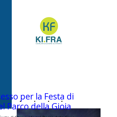
Ki.Fra -
Comunicazione&Even
sso per la Festa di
Home
Chi
News
Contatti
l Parco della Gioia
Page
siamo