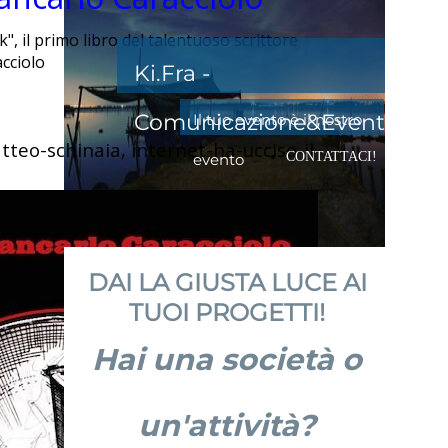
k", il primo libro del talentuoso scrittore
cciolo
Ki.Fra -
Comunicazione&Eventi
Il tuo evento è il nostro
tteo-schinaia, internet-ha-ucciso-il-
CONTATTACI!
evento
DAI LA GIUSTA LUCE AI
TUOI PROGETTI!
Hai una società o
un'attività?