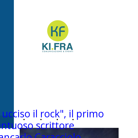
Ki.Fra -
Comunicazione&Even
ucciso il rock", il primo
Home
Chi
News
Contatti
lentuoso scrittore
ancarlo Caracciolo
Page
siamo