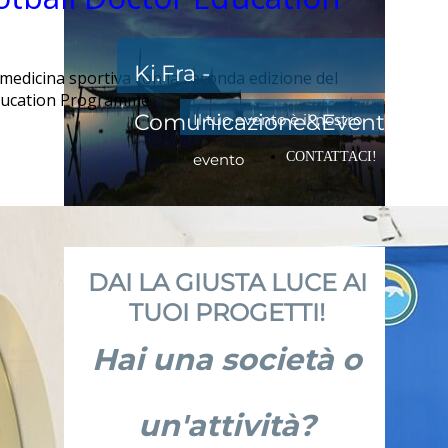
Ki.Fra -
medicina sportiva con la seconda edizione del
Education Programme
Comunicazione&Eventi
Il tuo evento è il nostro
CONTATTACI!
evento
DAI LA GIUSTA LUCE AI
TUOI PROGETTI!
Hai una società o
un'attività?