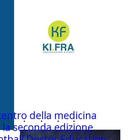
Ki.Fra -
Comunicazione&Even
centro della medicina
Home
Chi
News
Contatti
 la seconda edizione
otball Doctor Education
Page
siamo