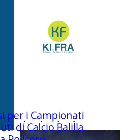
Ki.Fra -
Comunicazione&Even
i per i Campionati
Home
Chi
News
Contatti
uti di Calcio Balilla
a Policoro
Page
siamo