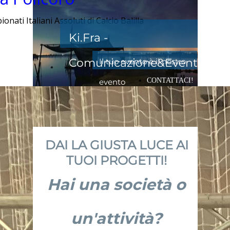
nati Italiani Assoluti di Calcio Balilla
Ki.Fra -
Comunicazione&Eventi
Il tuo evento è il nostro
CONTATTACI!
evento
DAI LA GIUSTA LUCE AI
TUOI PROGETTI!
Hai una società o
un'attività?