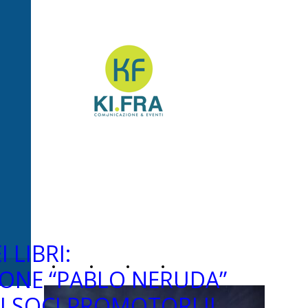
Ki.Fra -
Comunicazione&Even
I LIBRI:
Home
Chi
News
Contatti
IONE “PABLO NERUDA”
I SOCI PROMOTORI IL
Page
siamo