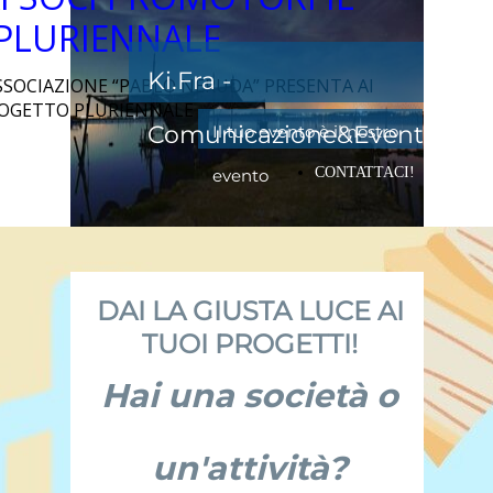
PLURIENNALE
Ki.Fra -
L’ASSOCIAZIONE “PABLO NERUDA” PRESENTA AI
ROGETTO PLURIENNALE
Comunicazione&Eventi
Il tuo evento è il nostro
CONTATTACI!
evento
DAI LA GIUSTA LUCE AI
TUOI PROGETTI!
Hai una società o
un'attività?